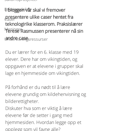
Erfaringsdeling
I bloggen vår skal vi fremover 
presentere ulike caser hentet fra 
Caser
teknologirike klasserom. Praksislærer 
Meninger
Terese Rasmussen presenterer nå sin 
andre case. 
Undervisningsressurser
Du er lærer for en 6. klasse med 19 
elever. Dere har om vikingtiden, og 
oppgaven er at elevene i grupper skal 
lage en hjemmeside om vikingtiden. 
På forhånd er du nødt til å lære 
elevene grundig om kildehenvisning og 
bilderettigheter. 
Diskuter hva som er viktig å lære 
elevene før de setter i gang med 
hjemmesiden. Hvordan legge opp et 
opplegg som vil favne alle?