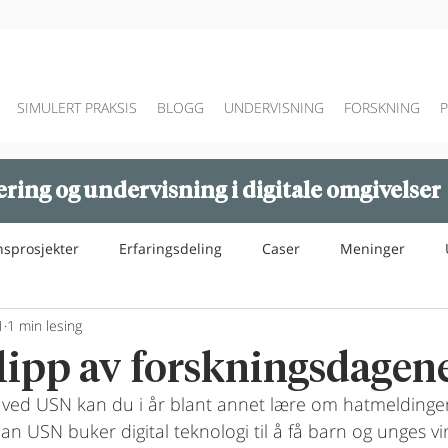
SIMULERT PRAKSIS
BLOGG
UNDERVISNING
FORSKNING
ring og undervisning i digitale omgivelser
nsprosjekter
Erfaringsdeling
Caser
Meninger
1
1 min lesing
glipp av forskningsdagen
ved USN kan du i år blant annet lære om hatmeldinger
n USN buker digital teknologi til å få barn og unges virk