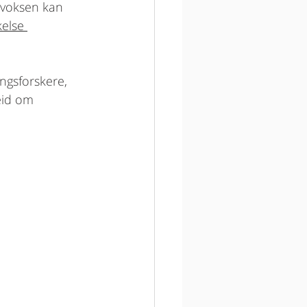
 voksen kan 
kelse 
ngsforskere, 
eid om 