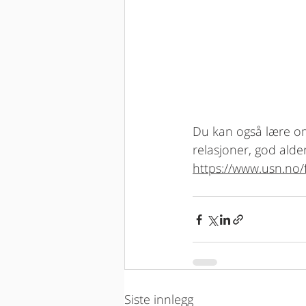
Du kan også lære om 
relasjoner, god ald
https://www.usn.no/
Siste innlegg