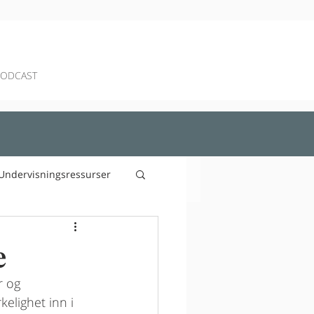
PODCAST
Undervisningsressurser
e
 og 
elighet inn i  