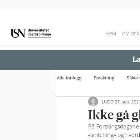
HJEM
OM OSS
Læ
Alle innlegg
Forskning
Såkor
LUDO
27. sep. 202
Ikke gå 
På Forskingsdagane 
«snitching» og hvorda