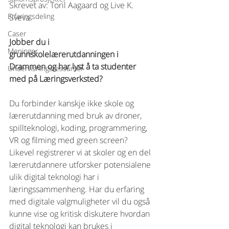
Skrevet av: Toril Aagaard og Live K. 
Erfaringsdeling
Sveva
Caser
Jobber du i 
Meninger
grunnskolelærerutdanningen i 
Drammen og har lyst å ta studenter 
Undervisningsressurser
med på Læringsverksted? 
Du forbinder kanskje ikke skole og 
lærerutdanning med bruk av droner, 
spillteknologi, koding, programmering, 
VR og filming med green screen? 
Likevel registrerer vi at skoler og en del 
lærerutdannere utforsker potensialene 
ulik digital teknologi har i 
læringssammenheng. Har du erfaring 
med digitale valgmuligheter vil du også 
kunne vise og kritisk diskutere hvordan 
digital teknologi kan brukes i 