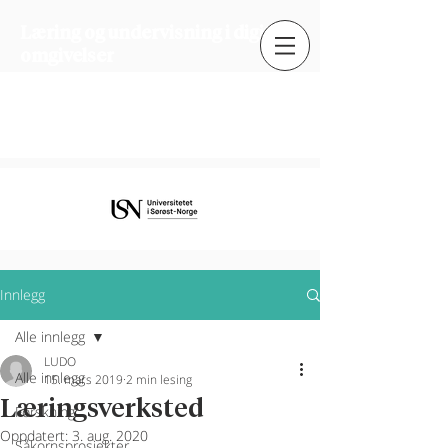
Læring og undervisning i digitale
omgivelser
Læring og undervisning i digitale
omgivelser
Innlegg
Alle innlegg
LUDO
Alle innlegg
15. mars 2019
2 min lesing
Læringsverksted
Forskning
Oppdatert:
3. aug. 2020
Såkornsprosjekter