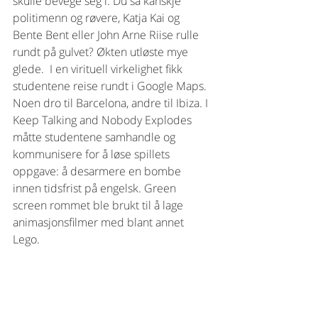
skulle bevege seg i. Du så kanskje 
politimenn og røvere, Katja Kai og 
Bente Bent eller John Arne Riise rulle 
rundt på gulvet? Økten utløste mye 
glede.  I en virituell virkelighet fikk 
studentene reise rundt i Google Maps. 
Noen dro til Barcelona, andre til Ibiza. I 
Keep Talking and Nobody Explodes 
måtte studentene samhandle og 
kommunisere for å løse spillets 
oppgave: å desarmere en bombe 
innen tidsfrist på engelsk. Green 
screen rommet ble brukt til å lage 
animasjonsfilmer med blant annet 
Lego.  