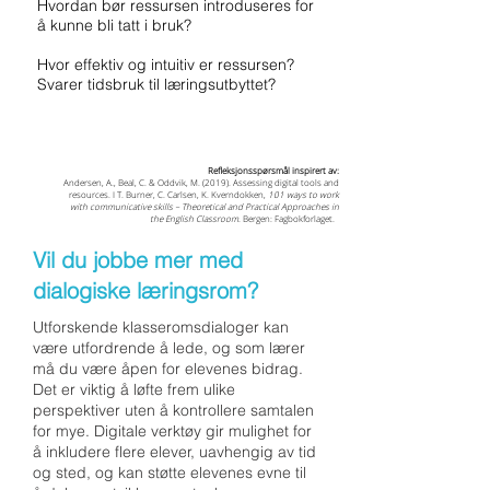
Hvordan bør ressursen introduseres for
å kunne bli tatt i bruk?
Hvor effektiv og intuitiv er ressursen?
Svarer tidsbruk til læringsutbyttet?
Refleksjonsspørsmål inspirert av:
Andersen, A., Beal, C. & Oddvik, M. (2019). Assessing digital tools and
resources. I T. Burner, C. Carlsen, K. Kverndokken,
101 ways to work
with communicative skills – Theoretical and Practical Approaches in
the English Classroom
. Bergen: Fagbokforlaget.
Vil du jobbe mer med
dialogiske læringsrom?
Utforskende klasseromsdialoger kan
være utfordrende å lede, og som lærer
må du være åpen for elevenes bidrag.
Det er viktig å løfte frem ulike
perspektiver uten å kontrollere samtalen
for mye.
Digitale verktøy gir mulighet for
å inkludere flere elever, uavhengig av tid
og sted, og kan støtte elevenes evne til