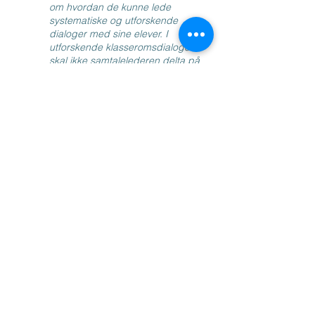
om hvordan de kunne lede
systematiske og utforskende
dialoger med sine elever. I
utforskende klasseromsdialoger
skal ikke samtalelederen delta på
lik linje med de andre. Som lærer
skal en helst ikke komme med
egne forslag eller korrigere det
deltagerne sier, for de kan hindre
dem i å tenke selv. Derfor var jeg
veldig spent på hva lærerne i
dette tilfelle ville komme frem til. Vi
kom frem til de samme prinsipper
jeg selv ville lagt vekt på dersom
det hadde vært en ordinær
opplæring, og som er i samsvar
med anerkjent teori om emnet. Og
dette er generelt min erfaring,
også når jeg leder dialoger med
barn. En gruppe mennesker har
alltid mye kompetanse, og når
man systematisk støtter gruppens
tenkning, kommer de alltid frem til
fornuftige ting. Sokrates mente at