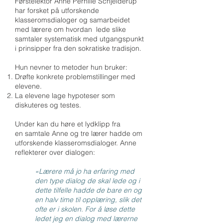
Førstelektor Anne Pernille Schjelderup
har forsket på utforskende
klasseromsdialoger og samarbeidet
med lærere om hvordan lede slike
samtaler systematisk med utgangspunkt
i prinsipper fra den sokratiske tradisjon.
Hun nevner to metoder hun bruker:
Drøfte konkrete problemstillinger med
elevene.
La elevene lage hypoteser som
diskuteres og testes.
Under kan du høre et lydklipp fra
en
samtale
Anne og tre
lærer
hadde om
utforskende klasseromsdialoger. Anne
reflekterer over dialogen:
«Lærere må jo ha erfaring med
den type dialog de skal lede og i
dette tilfelle hadde de
bare en og
en halv time til opplæring, slik det
ofte er i skolen.
For å løse dette
ledet jeg en dialog med lærerne