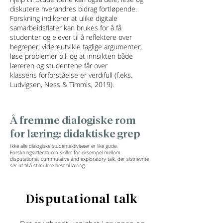
diskutere hverandres bidrag fortløpende.
Forskning indikerer at ulike digitale
samarbeidsflater kan brukes for å få
studenter og elever til å reflektere over
begreper, videreutvikle faglige argumenter,
løse problemer o.l. og at innsikten både
læreren og studentene får over
klassens forforståelse er verdifull (f.eks.
Ludvigsen, Ness & Timmis, 2019).
Å fremme dialogiske rom
for læring: didaktiske grep
Ikke alle dialogiske studentaktiviteter er like gode.
Forskningslitteraturen skiller for eksempel mellom
disputational, cummulative and exploratory talk, der sistnevnte
ser ut til å stimulere best til læring.
Disputational talk