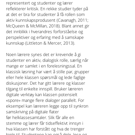
representert og studenter og lærer
reflekterer kritisk. En rekke studier tyder på
at det er bra for studenter å få rollen som
aktiv kunnskapsprodusent (Cavanagh, 2011;
McQueen & McMillan, 2018). Blant annet gir
det innblikk i hverandres forforståelse og
perspektiver og erfaring med å samskape
kunnskap (Littleton & Mercer, 2013).
Noen lærere synes det er krevende å gi
studenter en aktiv, dialogisk rolle, særlig når
mange er samlet i en forelesningssal. En
klassisk løsning har vært å stille par, grupper
eller hele klassen spørsmål og lede faglige
diskusjoner. Det har gitt lærere og klasser
tilgang til enkelte innspill. Bruker læreren
digitale verktøy kan klassen potensielt
«spore» mange flere dialoger parallelt. For
eksempel kan læreren legge opp til synkron
samskriving på digitale flater
før helklassesamtaler. Slik får alle en
stemme og lærer får tidseffektivt innsyn i
hva klassen har forstått og hva de trenger
hjelp til. Studentene kan også dele, lese og