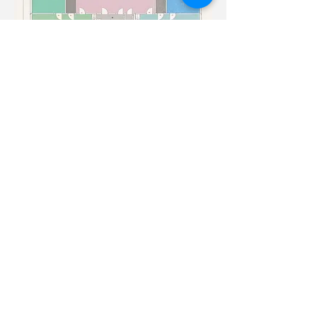
Klasserom
Arbeidsrom
Lærerværelse
Gang
Rektors Kontor
Skolegård