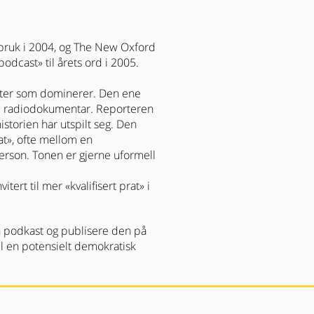
 bruk i 2004, og The New Oxford
odcast» til årets ord i 2005.
aster som dominerer. Den ene
nde radiodokumentar. Reporteren
storien har utspilt seg. Den
at», ofte mellom en
erson. Tonen er gjerne uformell
tert til mer «kvalifisert prat» i
 podkast og publisere den på
il en potensielt demokratisk