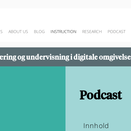
US
ABOUT US
BLOG
INSTRUCTION
RESEARCH
PODCAST
ring og undervisning i digitale omgivelse
Podcast
Innhold