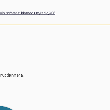
ib.no/statistikk/medium/radio/406
erutdannere,