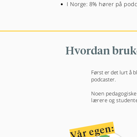
I Norge: 8% hører på podc
Hvordan bruke
Først er det lurt å b
podcaster.
Noen pedagogiske p
lærere og student
Vår egen: