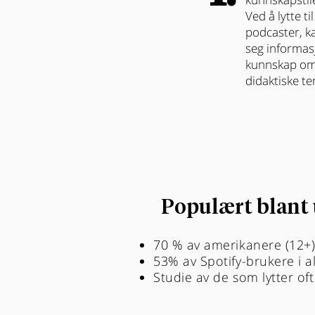
Ved å lytte ti
podcaster, k
seg informas
kunnskap om 
didaktiske t
Populært blant
70 % av amerikanere (12+)
53% av Spotify-brukere i a
Studie av de som lytter o