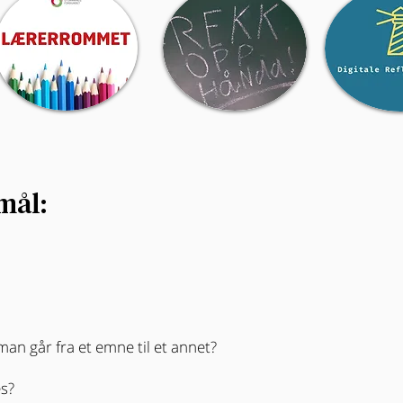
mål:
man går fra et emne til et annet?
es?