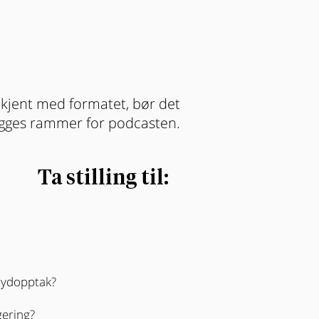
 kjent med formatet, bør det
gges rammer for podcasten.
Ta stilling til:
l lydopptak?
igering?