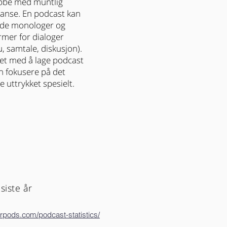
obbe med muntlig
anse. En podcast kan
lde monologer og
ormer for dialoger
u, samtale, diskusjon).
det med å lage podcast
 fokusere på det
e uttrykket spesielt.
siste år
erpods.com/podcast-statistics/