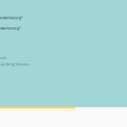
undervisning?
ndervisning?
ueie,
r språk og litteratur.