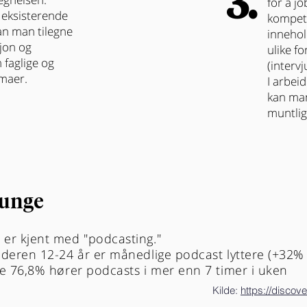
3.
for å j
l eksisterende
kompet
an man tilegne
inneho
jon og
ulike f
faglige og
(intervj
emaer.
I arbei
kan man
muntlig
 unge
 er kjent med "podcasting."
lderen 12-24 år er månedlige podcast lyttere (+32% 
fte 76,8% hører podcasts i mer enn 7 timer i uken
Kilde:
https://discov