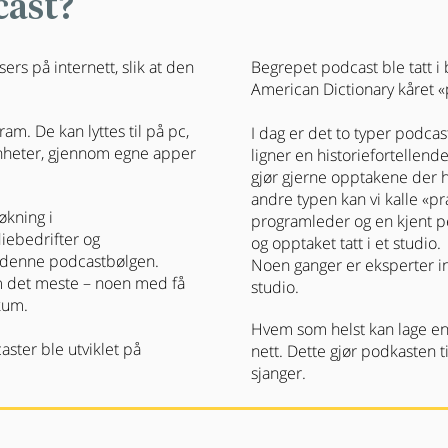
cast?
ers på internett, slik at den
Begrepet podcast ble tatt i
American Dictionary kåret «p
am. De kan lyttes til på pc,
I dag er det to typer podc
enheter, gjennom egne apper
ligner en historiefortelle
gjør gjerne opptakene der hi
andre typen kan vi kalle «pr
økning i
programleder og en kjent p
ebedrifter og
og opptaket tatt i et studio.
å denne podcastbølgen.
Noen ganger er eksperter invi
 det meste – noen med få
studio.
kum.
Hvem som helst kan lage en
ster ble utviklet på
nett. Dette gjør podkasten t
sjanger.