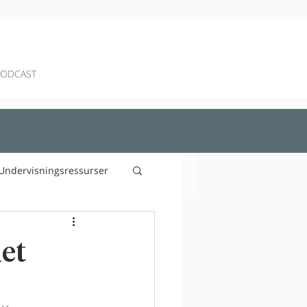
PODCAST
Undervisningsressurser
et