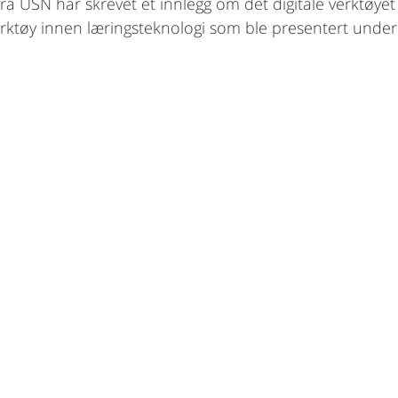
fra USN har skrevet et innlegg om det digitale verktøye
 verktøy innen læringsteknologi som ble presentert under