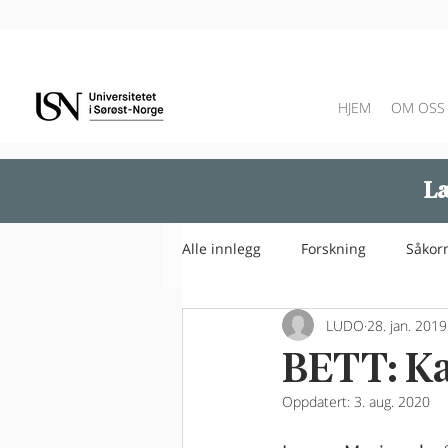
HJEM
OM OSS
Læ
Alle innlegg
Forskning
Såkor
LUDO
28. jan. 2019
BETT: Ka
Oppdatert:
3. aug. 2020