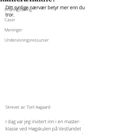
Ditt synlige nærvær betyr mer enn du 
Erfaringsdeling
tror.  
Caser
Meninger
Undervisningsressurser
Skrevet av: Toril Aagaard
I dag var jeg invitert inn i en
 master-
klasse ved Høgskulen på Vestlandet 