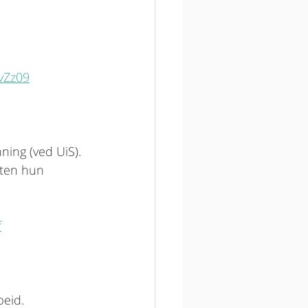
vZz09
ing (ved UiS). 
rten hun 
f
eid. 