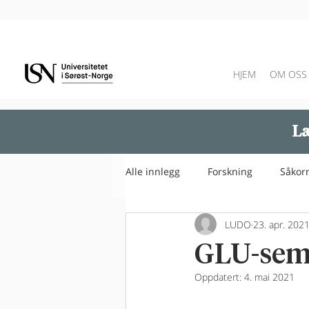
HJEM
OM OSS
Læ
Alle innlegg
Forskning
Såkor
LUDO
23. apr. 202
GLU-semi
Oppdatert:
4. mai 2021