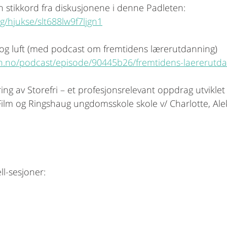
 stikkord fra diskusjonene i denne Padleten: 
rg/hjukse/slt688lw9f7ljgn1
 og luft (med podcast om fremtidens lærerutdanning) 
sn.no/podcast/episode/90445b26/fremtidens-laererutd
ring av Storefri – et profesjonsrelevant oppdrag utviklet
ilm og Ringshaug ungdomsskole skole v/ Charlotte, Ale
 
ell-sesjoner: 