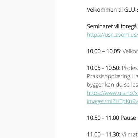
Velkommen til GLU-s
Seminaret vil foreg
https://usn.zoom.
10.00 – 10.05
: Velk
10.05 - 10.50
: Profe
Praksisopplæring i 
bygger kan du se lese
https://www.uis.no/si
images/mlZHTpKpR
10.50 - 11.00 Pause 
11.00 - 11.30: 
Vi møt