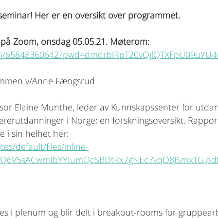
eminar! Her er en oversikt over programmet. 
å på Zoom, onsdag 05.05.21. Møterom: 
us/j/65848360642?pwd=dmdrblRpT20vQjlQTXFpU09uYU4
ommen v/Anne Fængsrud
ssor Elaine Munthe, leder av Kunnskapssenter for utdann
lærerutdanninger i Norge; en forskningsoversikt. Rappo
 i sin helhet her:
tes/default/files/inline-
yQ6V5sACwmIbYYIumQcSBDtRx7gNEc7vqO8JSmxTG.pd
es i plenum og blir delt i breakout-rooms for gruppearb