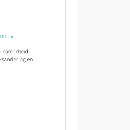
anning
 i samarbeid 
ksander og en 