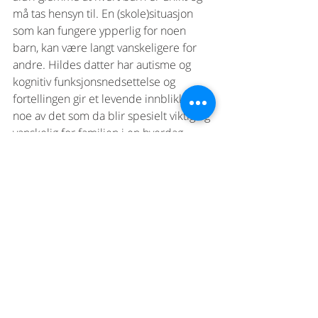
må tas hensyn til. En (skole)situasjon 
som kan fungere ypperlig for noen 
barn, kan være langt vanskeligere for 
andre. Hildes datter har autisme og 
kognitiv funksjonsnedsettelse og 
fortellingen gir et levende innblikk i 
noe av det som da blir spesielt viktig og 
vanskelig for familien i en hverdag 
preget av Covid-19.
Erfaringsdeling
Siste innlegg
Se alle