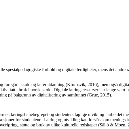
le spesialpedagogiske forhold og digitale ferdigheter, mens det andre 
ring foregår i skole og lærerutdanning (Krumsvik, 2016), men også digita
 aktivt tatt i bruk i norsk skole. Digitale læringsressurser har lenge væ
ning på bakgrunn av digitalisering av samfunnet (Grue, 2015).
sformer, læringsbanebegrepet og studenters faglige utvikling i arbeide
sjoner for studentene. Læring og utvikling kan forstås som meningssk
overføring, støtte og bruk av ulike kulturelle redskaper (Säljö & Mo