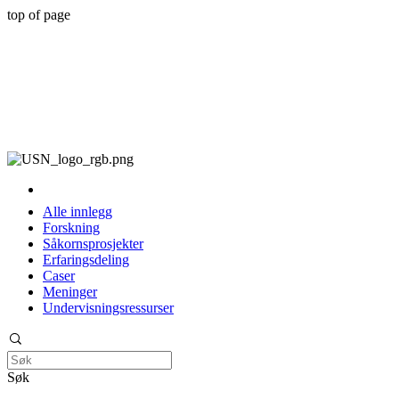
top of page
Læring og undervisning i digitale omgivelse
Læring og undervisning i digitale omgivelse
Alle innlegg
Forskning
Såkornsprosjekter
Erfaringsdeling
Caser
Meninger
Undervisningsressurser
Søk