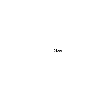
r
r
More