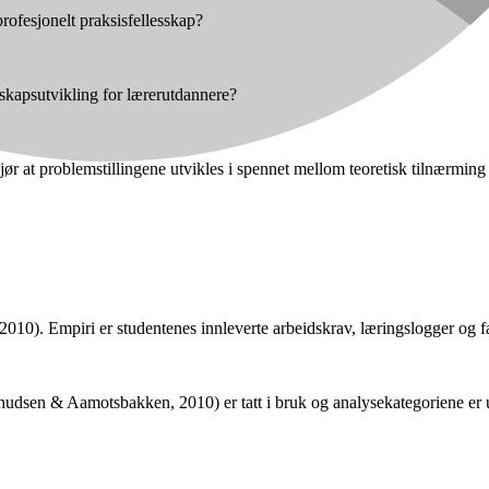
rofesjonelt praksisfellesskap?
nskapsutvikling for lærerutdannere?
 at problemstillingene utvikles i spennet mellom teoretisk tilnærming 
010). Empiri er studentenes innleverte arbeidskrav, læringslogger og fa
nudsen & Aamotsbakken, 2010) er tatt i bruk og analysekategoriene er