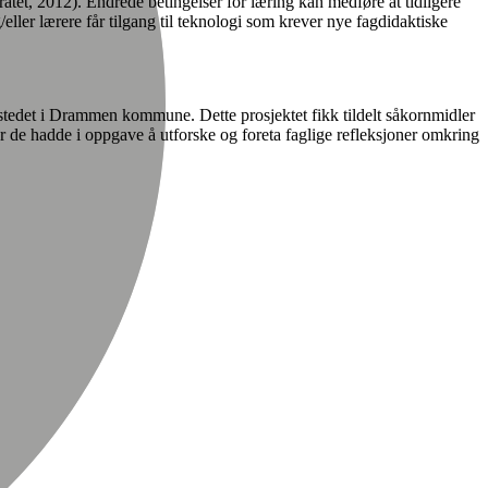
tet, 2012). Endrede betingelser for læring kan medføre at tidligere
ller lærere får tilgang til teknologi som krever nye fagdidaktiske
stedet i Drammen kommune. Dette prosjektet fikk tildelt såkornmidler
de hadde i oppgave å utforske og foreta faglige refleksjoner omkring