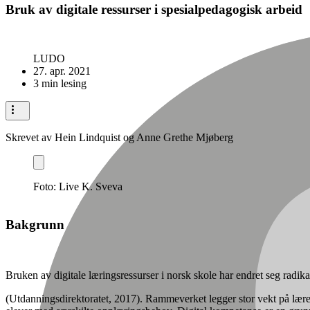
Bruk av digitale ressurser i spesialpedagogisk arbeid
LUDO
27. apr. 2021
3 min lesing
Skrevet av Hein Lindquist og Anne Grethe Mjøberg
Foto: Live K. Sveva
Bakgrunn
Bruken av digitale læringsressurser i norsk skole har endret seg radik
(Utdanningsdirektoratet, 2017). Rammeverket legger stor vekt på lærer