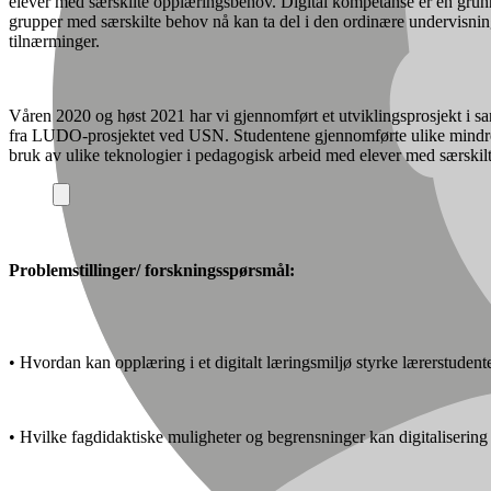
elever med særskilte opplæringsbehov. Digital kompetanse er en grunnl
grupper med særskilte behov nå kan ta del i den ordinære undervisninga
tilnærminger.
Våren 2020 og høst 2021 har vi gjennomført et utviklingsprosjekt i s
fra LUDO-prosjektet ved USN. Studentene gjennomførte ulike mindre a
bruk av ulike teknologier i pedagogisk arbeid med elever med særski
Problemstillinger/ forskningsspørsmål:
• Hvordan kan opplæring i et digitalt læringsmiljø styrke lærerstud
• Hvilke fagdidaktiske muligheter og begrensninger kan digitaliserin