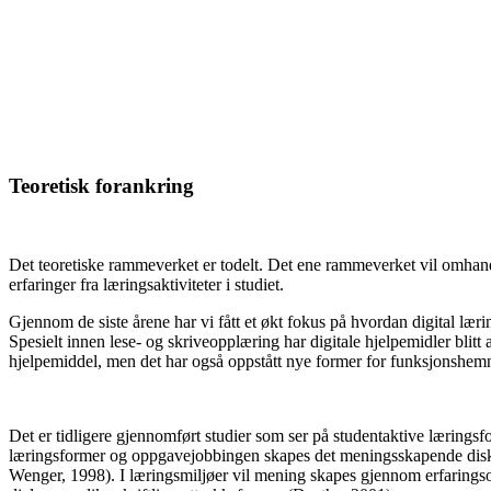
Teoretisk forankring
Det teoretiske rammeverket er todelt. Det ene rammeverket vil omhand
erfaringer fra læringsaktiviteter i studiet.
Gjennom de siste årene har vi fått et økt fokus på hvordan digital læ
Spesielt innen lese- og skriveopplæring har digitale hjelpemidler blitt
hjelpemiddel, men det har også oppstått nye former for funksjonshem
Det er tidligere gjennomført studier som ser på studentaktive læring
læringsformer og oppgavejobbingen skapes det meningsskapende disku
Wenger, 1998). I læringsmiljøer vil mening skapes gjennom erfarings