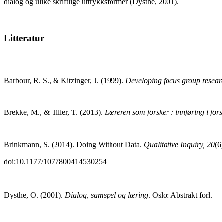
dialog og ulike skriftlige uttrykksformer (Dysthe, 2001).
Litteratur
Barbour, R. S., & Kitzinger, J. (1999).
Developing focus group researc
Brekke, M., & Tiller, T. (2013).
Læreren som forsker : innføring i for
Brinkmann, S. (2014). Doing Without Data.
Qualitative Inquiry, 20
(6
doi:10.1177/1077800414530254
Dysthe, O. (2001).
Dialog, samspel og læring
. Oslo: Abstrakt forl.