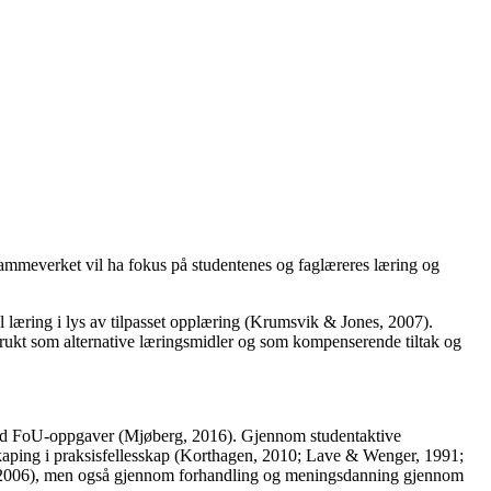
rammeverket vil ha fokus på studentenes og faglæreres læring og
l læring i lys av tilpasset opplæring (Krumsvik & Jones, 2007).
rt brukt som alternative læringsmidler og som kompenserende tiltak og
t med FoU-oppgaver (Mjøberg, 2016). Gjennom studentaktive
aping i praksisfellesskap (Korthagen, 2010; Lave & Wenger, 1991;
en, 2006), men også gjennom forhandling og meningsdanning gjennom