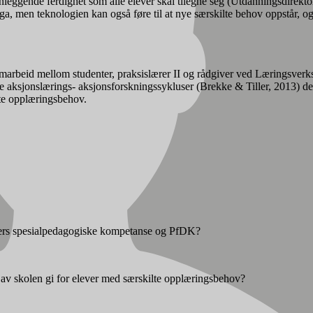
eggende ferdighet som alle elever skal tilegne seg (Utdanningsdirektora
, men teknologien kan også føre til at nye særskilte behov oppstår, og/e
amarbeid mellom studenter, praksislærer II og rådgiver ved Læringsverk
ksjonslærings- aksjonsforskningssykluser (Brekke & Tiller, 2013) der 
lte opplæringsbehov.
enters spesialpedagogiske kompetanse og PfDK?
g av skolen gi for elever med særskilte opplæringsbehov?