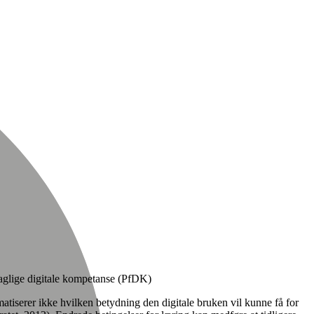
sfaglige digitale kompetanse (PfDK)
atiserer ikke hvilken betydning den digitale bruken vil kunne få for